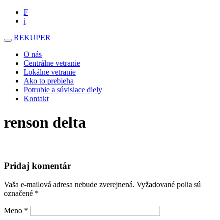
F
i
REKUPER
O nás
Centrálne vetranie
Lokálne vetranie
Ako to prebieha
Potrubie a súvisiace diely
Kontakt
renson delta
Pridaj komentár
Vaša e-mailová adresa nebude zverejnená.
Vyžadované polia sú
označené
*
Meno
*